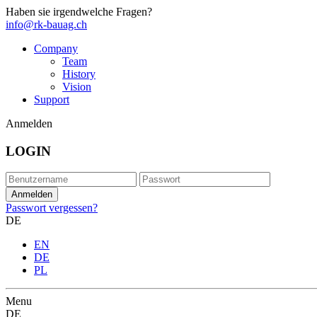
Haben sie irgendwelche Fragen?
info@rk-bauag.ch
Company
Team
History
Vision
Support
Anmelden
LOGIN
Passwort vergessen?
DE
EN
DE
PL
Menu
DE